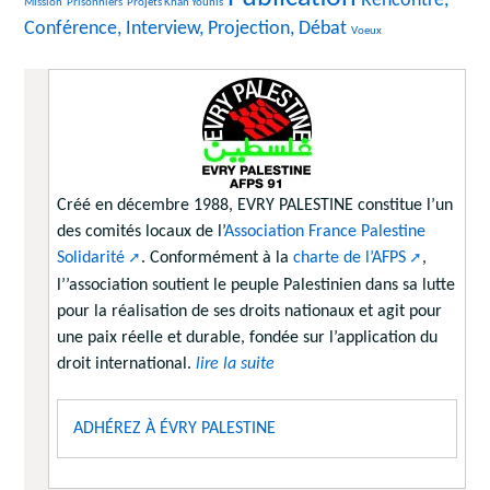
Rencontre,
Mission
Prisonniers
Projets Khan Younis
Conférence, Interview, Projection, Débat
16/2356
Voeux
Créé en décembre 1988, EVRY PALESTINE constitue l’un
des comités locaux de l’
Association France Palestine
Solidarité
. Conformément à la
charte de l’AFPS
,
l’’association soutient le peuple Palestinien dans sa lutte
pour la réalisation de ses droits nationaux et agit pour
une paix réelle et durable, fondée sur l’application du
droit international.
lire la suite
ADHÉREZ À ÉVRY PALESTINE