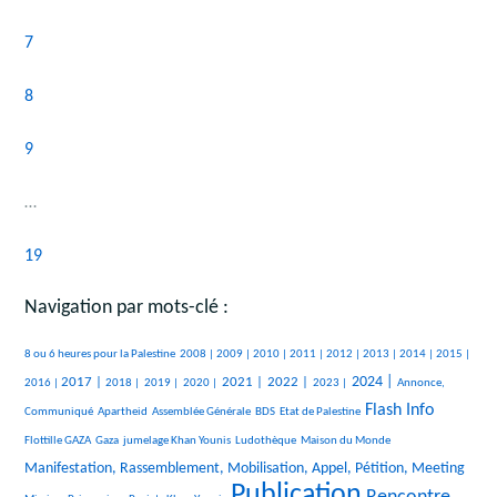
7
8
9
…
19
Navigation par mots-clé :
460/2356
78/2356
228/2356
220/2356
309/2356
247/2356
282/2356
169/2356
119/2356
343/2356
8 ou 6 heures pour la Palestine
2008 |
2009 |
2010 |
2011 |
2012 |
2013 |
2014 |
2015 |
534/2356
152/2356
89/2356
97/2356
803/2356
781/2356
349/2356
873/2356
316/2356
2024 |
2017 |
2021 |
2022 |
2016 |
2018 |
2019 |
2020 |
2023 |
Annonce,
23/2356
23/2356
160/2356
23/2356
1175/2356
45/2356
Flash Info
Communiqué
Apartheid
Assemblée Générale
BDS
Etat de Palestine
280/2356
208/2356
287/2356
17/2356
1046/2356
Flottille GAZA
Gaza
jumelage Khan Younis
Ludothèque
Maison du Monde
15/2356
Manifestation, Rassemblement, Mobilisation, Appel, Pétition, Meeting
Publication
22/2356
151/2356
2356/2356
1380/2356