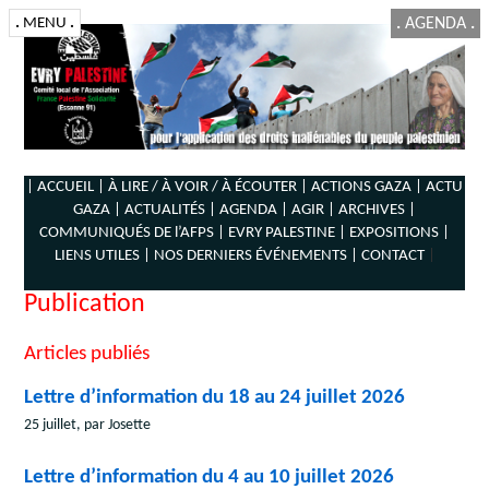
.
MENU
.
.
AGENDA
.
| ACCUEIL |
À LIRE / À VOIR / À ÉCOUTER |
ACTIONS GAZA |
ACTU
GAZA |
ACTUALITÉS |
AGENDA |
AGIR |
ARCHIVES |
COMMUNIQUÉS DE l’AFPS |
EVRY PALESTINE |
EXPOSITIONS |
LIENS UTILES |
NOS DERNIERS ÉVÉNEMENTS |
CONTACT
|
Publication
Articles publiés
Lettre d’information du 18 au 24 juillet 2026
25 juillet, par Josette
Lettre d’information du 4 au 10 juillet 2026