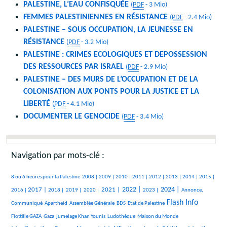
PALESTINE, L’EAU CONFISQUÉE
(
PDF
-
3 Mio
)
FEMMES PALESTINIENNES EN RÉSISTANCE
(
PDF
-
2.4 Mio
)
PALESTINE – SOUS OCCUPATION, LA JEUNESSE EN
RÉSISTANCE
(
PDF
-
3.2 Mio
)
PALESTINE : CRIMES ECOLOGIQUES ET DEPOSSESSION
DES RESSOURCES PAR ISRAEL
(
PDF
-
2.9 Mio
)
PALESTINE – DES MURS DE L’OCCUPATION ET DE LA
COLONISATION AUX PONTS POUR LA JUSTICE ET LA
LIBERTÉ
(
PDF
-
4.1 Mio
)
DOCUMENTER LE GENOCIDE
(
PDF
-
3.4 Mio
)
Navigation par mots-clé :
444/2417
95/2417
289/2417
240/2417
333/2417
216/2417
279/2417
158/2417
122/2417
343/2417
8 ou 6 heures pour la Palestine
2008 |
2009 |
2010 |
2011 |
2012 |
2013 |
2014 |
2015 |
557/2417
191/2417
118/2417
106/2417
772/2417
865/2417
370/2417
855/2417
318/2417
2022 |
2024 |
2017 |
2021 |
2016 |
2018 |
2019 |
2020 |
2023 |
Annonce,
22/2417
23/2417
149/2417
36/2417
1249/2417
49/2417
Flash Info
Communiqué
Apartheid
Assemblée Générale
BDS
Etat de Palestine
296/2417
215/2417
327/2417
33/2417
952/2417
Flottille GAZA
Gaza
jumelage Khan Younis
Ludothèque
Maison du Monde