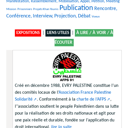
29/2417
Manifestation, Rassemblement, Mobilisation, Appel, Pétition, Meeting
Publication
25/2417
172/2417
2417/2417
1498/2417
Rencontre,
Mission
Prisonniers
Projets Khan Younis
Conférence, Interview, Projection, Débat
31/2417
Voeux
|
|
À LIRE / À VOIR / À
EXPOSITIONS
LIENS UTILES
ÉCOUTER
Créé en décembre 1988, EVRY PALESTINE constitue l’un
des comités locaux de l’
Association France Palestine
Solidarité
. Conformément à la
charte de l’AFPS
,
l’’association soutient le peuple Palestinien dans sa lutte
pour la réalisation de ses droits nationaux et agit pour
une paix réelle et durable, fondée sur l’application du
droit international.
lire la suite