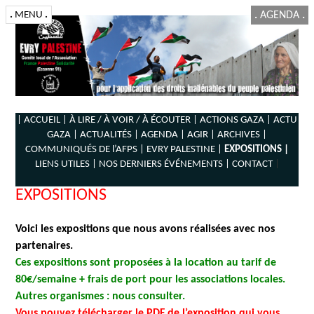
.
MENU
.
.
AGENDA
.
| ACCUEIL |
À LIRE / À VOIR / À ÉCOUTER |
ACTIONS GAZA |
ACTU
GAZA |
ACTUALITÉS |
AGENDA |
AGIR |
ARCHIVES |
COMMUNIQUÉS DE l’AFPS |
EVRY PALESTINE |
EXPOSITIONS |
LIENS UTILES |
NOS DERNIERS ÉVÉNEMENTS |
CONTACT
|
EXPOSITIONS
Voici les expositions que nous avons réalisées avec nos
partenaires.
Ces expositions sont proposées à la location au tarif de
80€/semaine + frais de port pour les associations locales.
Autres organismes : nous consulter.
Vous pouvez télécharger le PDF de l’exposition qui vous