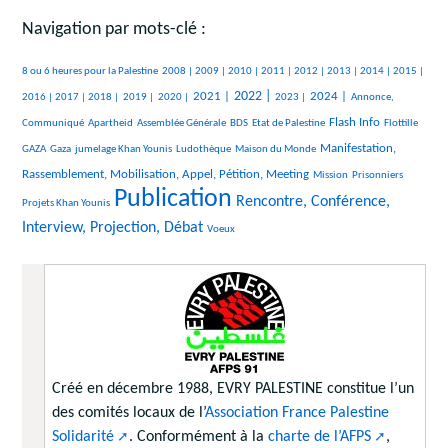
Navigation par mots-clé :
305/2182
37/2182
92/2182
72/2182
107/2182
105/2182
162/2182
47/2182
114/2182
269/2182
8 ou 6 heures pour la Palestine
2008 |
2009 |
2010 |
2011 |
2012 |
2013 |
2014 |
2015 |
388/2182
118/2182
82/2182
86/2182
584/2182
807/2182
342/2182
706/2182
257/2182
2022 |
2021 |
2024 |
2016 |
2017 |
2018 |
2019 |
2020 |
2023 |
Annonce,
28/2182
17/2182
100/2182
26/2182
564/2182
28/2182
Flash Info
Communiqué
Apartheid
Assemblée Générale
BDS
Etat de Palestine
Flottille
248/2182
169/2182
239/2182
8/2182
708/2182
Manifestation,
GAZA
Gaza
jumelage Khan Younis
Ludothèque
Maison du Monde
8/2182
38/2182
118/2182
Rassemblement, Mobilisation, Appel, Pétition, Meeting
Mission
Prisonniers
Publication
2182/2182
1124/2182
Rencontre, Conférence,
Projets Khan Younis
Interview, Projection, Débat
45/2182
Voeux
Créé en décembre 1988, EVRY PALESTINE constitue l’un
des comités locaux de l’
Association France Palestine
Solidarité
. Conformément à la
charte de l’AFPS
,