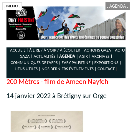
.
MENU
.
.
AGENDA
.
| ACCUEIL |
À LIRE / À VOIR / À ÉCOUTER |
ACTIONS GAZA |
ACTU
GAZA |
ACTUALITÉS |
AGENDA |
AGIR |
ARCHIVES |
COMMUNIQUÉS DE l’AFPS |
EVRY PALESTINE |
EXPOSITIONS |
LIENS UTILES |
NOS DERNIERS ÉVÉNEMENTS |
CONTACT
|
200 Mètres - film de Ameen Nayfeh
14 janvier 2022 à Brétigny sur Orge