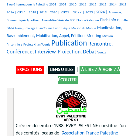
434/2805
61/2805
119/2805
87/2805
373/2805
387/2805
179/2805
92/2805
148/2805
437/2805
8 ou 6 heures pour la Palestine
2008 |
2009 |
2010 |
2011 |
2012 |
2013 |
2014 |
2015 |
718/2805
179/2805
146/2805
115/2805
925/2805
954/2805
466/2805
1103/2805
454/2805
2024 |
2017 |
2021 |
2022 |
2016 |
2018 |
2019 |
2020 |
2023 |
Annonce,
26/2805
35/2805
118/2805
40/2805
1093/2805
39/2805
Flash Info
Communiqué
Apartheid
Assemblée Générale
BDS
Etat de Palestine
Flottille
375/2805
317/2805
393/2805
14/2805
1225/2805
Manifestation,
GAZA
Gaza
jumelage Khan Younis
Ludothèque
Maison du Monde
27/2805
33/2805
Rassemblement, Mobilisation, Appel, Pétition, Meeting
Mission
Publication
169/2805
2805/2805
1758/2805
Rencontre,
Prisonniers
Projets Khan Younis
Conférence, Interview, Projection, Débat
13/2805
Voeux
|
|
À LIRE / À VOIR / À
EXPOSITIONS
LIENS UTILES
ÉCOUTER
Créé en décembre 1988, EVRY PALESTINE constitue l’un
des comités locaux de l’
Association France Palestine