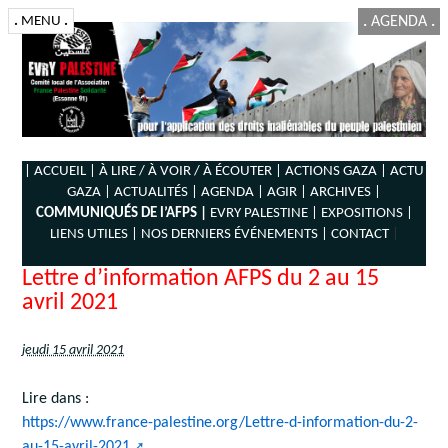
.
MENU
.
.
AGENDA
.
| ACCUEIL |
À LIRE / À VOIR / À ÉCOUTER |
ACTIONS GAZA |
ACTU
GAZA |
ACTUALITÉS |
AGENDA |
AGIR |
ARCHIVES |
COMMUNIQUÉS DE l’AFPS |
EVRY PALESTINE |
EXPOSITIONS |
LIENS UTILES |
NOS DERNIERS ÉVÉNEMENTS |
CONTACT
|
Lettre d’information AFPS du 2 au 15
avril 2021
jeudi 15 avril 2021
Lire dans :
https://www.france-palestine.org/Lettre-d-information-du-2-
au-15-avril-2021