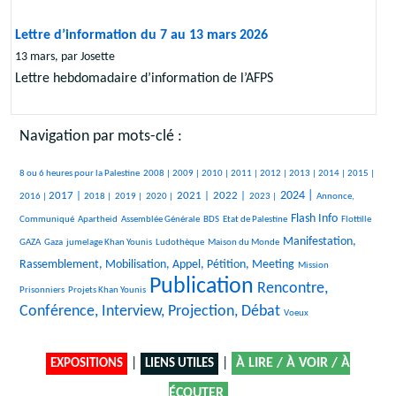
Lettre d’information du 7 au 13 mars 2026
13 mars, par Josette
Lettre hebdomadaire d’information de l’AFPS
Navigation par mots-clé :
434/2805
61/2805
119/2805
87/2805
373/2805
387/2805
179/2805
92/2805
148/2805
437/2805
8 ou 6 heures pour la Palestine
2008 |
2009 |
2010 |
2011 |
2012 |
2013 |
2014 |
2015 |
718/2805
179/2805
146/2805
115/2805
925/2805
954/2805
466/2805
1103/2805
454/2805
2024 |
2017 |
2021 |
2022 |
2016 |
2018 |
2019 |
2020 |
2023 |
Annonce,
26/2805
35/2805
118/2805
40/2805
1093/2805
39/2805
Flash Info
Communiqué
Apartheid
Assemblée Générale
BDS
Etat de Palestine
Flottille
375/2805
317/2805
393/2805
14/2805
1225/2805
Manifestation,
GAZA
Gaza
jumelage Khan Younis
Ludothèque
Maison du Monde
27/2805
33/2805
Rassemblement, Mobilisation, Appel, Pétition, Meeting
Mission
Publication
169/2805
2805/2805
1758/2805
Rencontre,
Prisonniers
Projets Khan Younis
Conférence, Interview, Projection, Débat
13/2805
Voeux
|
|
À LIRE / À VOIR / À
EXPOSITIONS
LIENS UTILES
ÉCOUTER