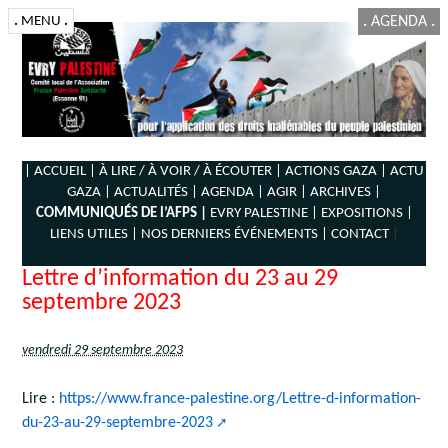
.
MENU
.
.
AGENDA
.
| ACCUEIL |
À LIRE / À VOIR / À ÉCOUTER |
ACTIONS GAZA |
ACTU
GAZA |
ACTUALITÉS |
AGENDA |
AGIR |
ARCHIVES |
COMMUNIQUÉS DE l’AFPS |
EVRY PALESTINE |
EXPOSITIONS |
LIENS UTILES |
NOS DERNIERS ÉVÉNEMENTS |
CONTACT
|
Lettre d’information du 23 au 29
septembre 2023
vendredi 29 septembre 2023
Lire :
https://www.france-palestine.org/Lettre-d-information-
du-23-au-29-septembre-2023