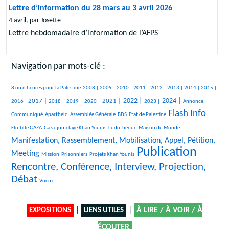
Lettre d’information du 28 mars au 3 avril 2026
4 avril, par Josette
Lettre hebdomadaire d’information de l’AFPS
Navigation par mots-clé :
295/1964
254/1964
166/1964
241/1964
247/1964
283/1964
106/1964
323/1964
115/1964
320/1964
8 ou 6 heures pour la Palestine
2008 |
2009 |
2010 |
2011 |
2012 |
2013 |
2014 |
2015 |
596/1964
109/1964
69/1964
68/1964
654/1964
712/1964
326/1964
753/1964
414/1964
2022 |
2024 |
2017 |
2021 |
2016 |
2018 |
2019 |
2020 |
2023 |
Annonce,
Flash Info
21/1964
19/1964
157/1964
43/1964
1258/1964
26/1964
Communiqué
Apartheid
Assemblée Générale
BDS
Etat de Palestine
270/1964
153/1964
214/1964
14/1964
881/1964
Flottille GAZA
Gaza
jumelage Khan Younis
Ludothèque
Maison du Monde
Manifestation, Rassemblement, Mobilisation, Appel, Pétition,
Publication
8/1964
20/1964
99/1964
1964/1964
1429/1964
Meeting
Mission
Prisonniers
Projets Khan Younis
Rencontre, Conférence, Interview, Projection,
Débat
8/1964
Voeux
|
|
À LIRE / À VOIR / À
EXPOSITIONS
LIENS UTILES
ÉCOUTER