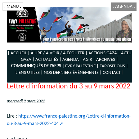
.
MENU
.
.
AGENDA
.
| ACCUEIL |
À LIRE / À VOIR / À ÉCOUTER |
ACTIONS GAZA |
ACTU
GAZA |
ACTUALITÉS |
AGENDA |
AGIR |
ARCHIVES |
COMMUNIQUÉS DE l’AFPS |
EVRY PALESTINE |
EXPOSITIONS |
LIENS UTILES |
NOS DERNIERS ÉVÉNEMENTS |
CONTACT
|
Lettre d’information du 3 au 9 mars 2022
mercredi 9 mars 2022
Lire :
https://www.france-palestine.org/Lettre-d-information-
du-3-au-9-mars-2022-404
partager :