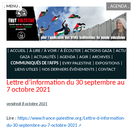
.
MENU
.
.
AGENDA
.
| ACCUEIL |
À LIRE / À VOIR / À ÉCOUTER |
ACTIONS GAZA |
ACTU
GAZA |
ACTUALITÉS |
AGENDA |
AGIR |
ARCHIVES |
COMMUNIQUÉS DE l’AFPS |
EVRY PALESTINE |
EXPOSITIONS |
LIENS UTILES |
NOS DERNIERS ÉVÉNEMENTS |
CONTACT
|
Lettre d’information du 30 septembre au
7 octobre 2021
vendredi 8 octobre 2021
Lire :
https://www.france-palestine.org/Lettre-d-information-
du-30-septembre-au-7-octobre-2021