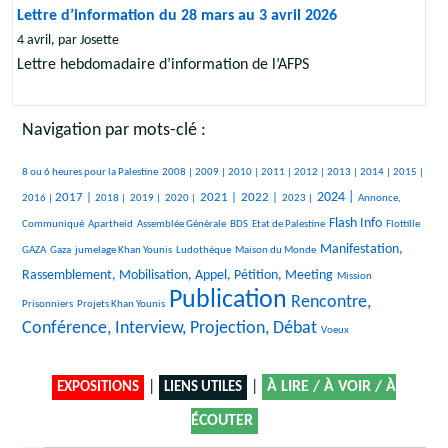
Lettre d’information du 28 mars au 3 avril 2026
4 avril, par Josette
Lettre hebdomadaire d’information de l’AFPS
Navigation par mots-clé :
434/2805
61/2805
119/2805
87/2805
373/2805
387/2805
179/2805
92/2805
148/2805
437/2805
8 ou 6 heures pour la Palestine
2008 |
2009 |
2010 |
2011 |
2012 |
2013 |
2014 |
2015 |
718/2805
179/2805
146/2805
115/2805
925/2805
954/2805
466/2805
1103/2805
454/2805
2024 |
2017 |
2021 |
2022 |
2016 |
2018 |
2019 |
2020 |
2023 |
Annonce,
26/2805
35/2805
118/2805
40/2805
1093/2805
39/2805
Flash Info
Communiqué
Apartheid
Assemblée Générale
BDS
Etat de Palestine
Flottille
375/2805
317/2805
393/2805
14/2805
1225/2805
Manifestation,
GAZA
Gaza
jumelage Khan Younis
Ludothèque
Maison du Monde
27/2805
33/2805
Rassemblement, Mobilisation, Appel, Pétition, Meeting
Mission
Publication
169/2805
2805/2805
1758/2805
Rencontre,
Prisonniers
Projets Khan Younis
Conférence, Interview, Projection, Débat
13/2805
Voeux
|
|
À LIRE / À VOIR / À
EXPOSITIONS
LIENS UTILES
ÉCOUTER