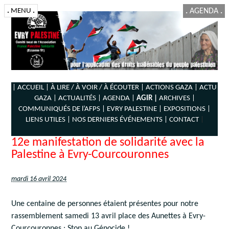
.
MENU
.
.
AGENDA
.
| ACCUEIL |
À LIRE / À VOIR / À ÉCOUTER |
ACTIONS GAZA |
ACTU
GAZA |
ACTUALITÉS |
AGENDA |
AGIR |
ARCHIVES |
COMMUNIQUÉS DE l’AFPS |
EVRY PALESTINE |
EXPOSITIONS |
LIENS UTILES |
NOS DERNIERS ÉVÉNEMENTS |
CONTACT
|
12e manifestation de solidarité avec la
Palestine à Evry-Courcouronnes
mardi 16 avril 2024
Une centaine de personnes étaient présentes pour notre
rassemblement samedi 13 avril place des Aunettes à Evry-
Courcouronnes : Stop au Génocide !