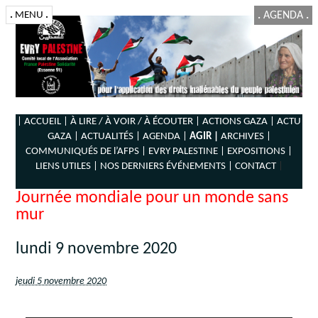
.
MENU
.
.
AGENDA
.
| ACCUEIL |
À LIRE / À VOIR / À ÉCOUTER |
ACTIONS GAZA |
ACTU
GAZA |
ACTUALITÉS |
AGENDA |
AGIR |
ARCHIVES |
COMMUNIQUÉS DE l’AFPS |
EVRY PALESTINE |
EXPOSITIONS |
LIENS UTILES |
NOS DERNIERS ÉVÉNEMENTS |
CONTACT
|
Journée mondiale pour un monde sans
mur
lundi 9 novembre 2020
jeudi 5 novembre 2020