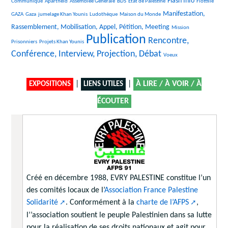
26/2805
35/2805
118/2805
40/2805
1093/2805
39/2805
Flash Info
Communiqué
Apartheid
Assemblée Générale
BDS
Etat de Palestine
Flottille
375/2805
317/2805
393/2805
14/2805
1225/2805
Manifestation,
GAZA
Gaza
jumelage Khan Younis
Ludothèque
Maison du Monde
27/2805
33/2805
Rassemblement, Mobilisation, Appel, Pétition, Meeting
Mission
Publication
169/2805
2805/2805
1758/2805
Rencontre,
Prisonniers
Projets Khan Younis
Conférence, Interview, Projection, Débat
13/2805
Voeux
|
|
À LIRE / À VOIR / À
EXPOSITIONS
LIENS UTILES
ÉCOUTER
Créé en décembre 1988, EVRY PALESTINE constitue l’un
des comités locaux de l’
Association France Palestine
Solidarité
. Conformément à la
charte de l’AFPS
,
l’’association soutient le peuple Palestinien dans sa lutte
pour la réalisation de ses droits nationaux et agit pour