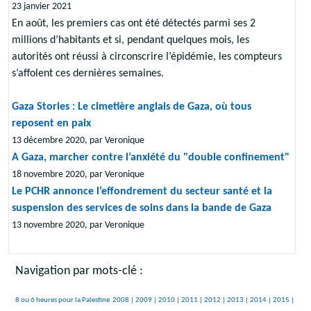
23 janvier 2021
En août, les premiers cas ont été détectés parmi ses 2
millions d’habitants et si, pendant quelques mois, les
autorités ont réussi à circonscrire l’épidémie, les compteurs
s’affolent ces dernières semaines.
Gaza Stories : Le cimetière anglais de Gaza, où tous
reposent en paix
13 décembre 2020, par Veronique
A Gaza, marcher contre l’anxiété du "double confinement"
18 novembre 2020, par Veronique
Le PCHR annonce l’effondrement du secteur santé et la
suspension des services de soins dans la bande de Gaza
13 novembre 2020, par Veronique
Navigation par mots-clé :
430/2654
124/2654
324/2654
288/2654
235/2654
207/2654
142/2654
164/2654
136/2654
378/2654
8 ou 6 heures pour la Palestine
2008 |
2009 |
2010 |
2011 |
2012 |
2013 |
2014 |
2015 |