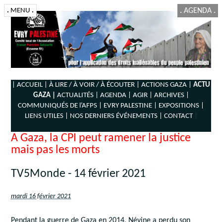
.
MENU
.
.
AGENDA
.
| ACCUEIL |
À LIRE / À VOIR / À ÉCOUTER |
ACTIONS GAZA |
ACTU
GAZA |
ACTUALITÉS |
AGENDA |
AGIR |
ARCHIVES |
COMMUNIQUÉS DE l’AFPS |
EVRY PALESTINE |
EXPOSITIONS |
LIENS UTILES |
NOS DERNIERS ÉVÉNEMENTS |
CONTACT
|
A Gaza, la CPI peut ramener la justice
mais pas les morts
TV5Monde - 14 février 2021
mardi 16 février 2021
Pendant la guerre de Gaza en 2014, Névine a perdu son