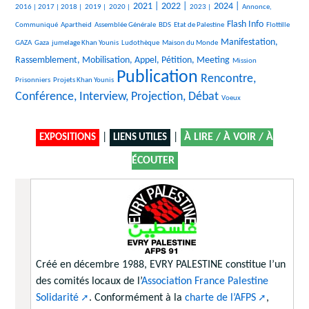
566/2654
167/2654
87/2654
85/2654
913/2654
977/2654
376/2654
1008/2654
398/2654
2021 |
2022 |
2024 |
2016 |
2017 |
2018 |
2019 |
2020 |
2023 |
Annonce,
29/2654
25/2654
172/2654
24/2654
1181/2654
36/2654
Flash Info
Communiqué
Apartheid
Assemblée Générale
BDS
Etat de Palestine
Flottille
291/2654
210/2654
300/2654
13/2654
1127/2654
Manifestation,
GAZA
Gaza
jumelage Khan Younis
Ludothèque
Maison du Monde
27/2654
71/2654
Rassemblement, Mobilisation, Appel, Pétition, Meeting
Mission
Publication
139/2654
2654/2654
1636/2654
Rencontre,
Prisonniers
Projets Khan Younis
Conférence, Interview, Projection, Débat
36/2654
Voeux
|
|
À LIRE / À VOIR / À
EXPOSITIONS
LIENS UTILES
ÉCOUTER
Créé en décembre 1988, EVRY PALESTINE constitue l’un
des comités locaux de l’
Association France Palestine
Solidarité
. Conformément à la
charte de l’AFPS
,