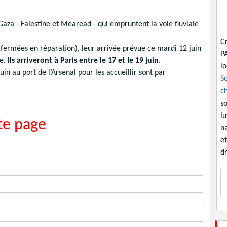
 Gaza - Falestine et Mearead - qui empruntent la voie fluviale
C
 fermées en réparation), leur arrivée prévue ce mardi 12 juin
P
ée.
Ils arriveront à Paris entre le 17 et le 19 juin.
lo
n au port de l’Arsenal pour les accueillir sont par
So
ch
so
lu
e page
na
et
dr