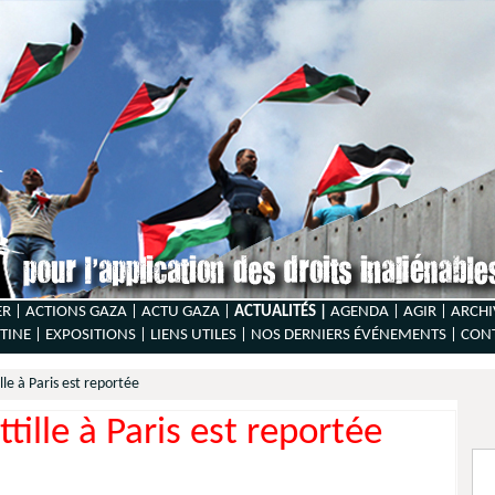
ER |
ACTIONS GAZA |
ACTU GAZA |
ACTUALITÉS |
AGENDA |
AGIR |
ARCHI
TINE |
EXPOSITIONS |
LIENS UTILES |
NOS DERNIERS ÉVÉNEMENTS |
CON
ille à Paris est reportée
ottille à Paris est reportée