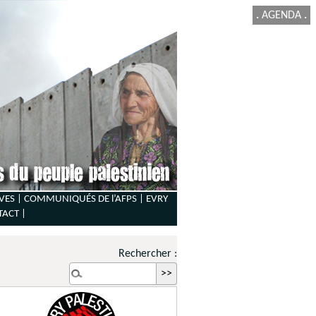
.
AGENDA
.
VES |
COMMUNIQUÉS DE l’AFPS |
EVRY
TACT
|
Rechercher :