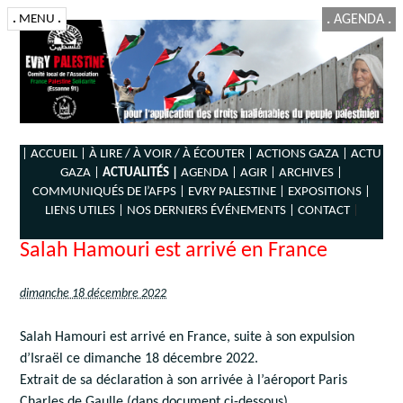
.
MENU
.
.
AGENDA
.
| ACCUEIL |
À LIRE / À VOIR / À ÉCOUTER |
ACTIONS GAZA |
ACTU
GAZA |
ACTUALITÉS |
AGENDA |
AGIR |
ARCHIVES |
COMMUNIQUÉS DE l’AFPS |
EVRY PALESTINE |
EXPOSITIONS |
LIENS UTILES |
NOS DERNIERS ÉVÉNEMENTS |
CONTACT
|
Salah Hamouri est arrivé en France
dimanche 18 décembre 2022
Salah Hamouri est arrivé en France, suite à son expulsion
d’Israël ce dimanche 18 décembre 2022.
Extrait de sa déclaration à son arrivée à l’aéroport Paris
Charles de Gaulle (dans document ci-dessous)