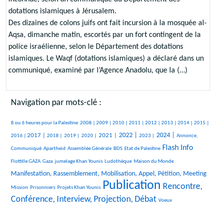
dotations islamiques à Jérusalem.
Des dizaines de colons juifs ont fait incursion à la mosquée al-
Aqsa, dimanche matin, escortés par un fort contingent de la
police israélienne, selon le Département des dotations
islamiques. Le Waqf (dotations islamiques) a déclaré dans un
communiqué, examiné par l’Agence Anadolu, que la (…)
Navigation par mots-clé :
444/2417
95/2417
289/2417
240/2417
333/2417
216/2417
279/2417
158/2417
122/2417
343/2417
8 ou 6 heures pour la Palestine
2008 |
2009 |
2010 |
2011 |
2012 |
2013 |
2014 |
2015 |
557/2417
191/2417
118/2417
106/2417
772/2417
865/2417
370/2417
855/2417
318/2417
2022 |
2024 |
2017 |
2021 |
2016 |
2018 |
2019 |
2020 |
2023 |
Annonce,
22/2417
23/2417
149/2417
36/2417
1249/2417
49/2417
Flash Info
Communiqué
Apartheid
Assemblée Générale
BDS
Etat de Palestine
296/2417
215/2417
327/2417
33/2417
952/2417
Flottille GAZA
Gaza
jumelage Khan Younis
Ludothèque
Maison du Monde
29/2417
Manifestation, Rassemblement, Mobilisation, Appel, Pétition, Meeting
Publication
25/2417
172/2417
2417/2417
1498/2417
Rencontre,
Mission
Prisonniers
Projets Khan Younis
Conférence, Interview, Projection, Débat
31/2417
Voeux