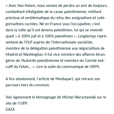
« Avec Ilan Halevi, nous venons de perdre un ami de toujours,
com­battant infa­ti­gable de la cause pales­ti­nienne, militant
pré­cieux et emblé­ma­tique du refus des assi­gna­tions et caté­
go­ri­sa­tions racistes. Né en France sous l’occupation, c’est
dans la lutte qu’il est devenu pales­tinien, lui qui se reven­di­
quait « à 100% juif et à 100% pales­tinien ». Long­temps repré­
sentant de l’OLP auprès de l’Internationale socia­liste,
membre de la délé­gation pales­ti­nienne aux négo­cia­tions de
Madrid et Washington, il fut vice ministre des affaires étran­
gères de l’Autorité pales­ti­nienne et membre du Comité exé­
cutif du Fatah... ». Lire la suite du communiqué de l’AFPS.
A lire absolument, l’article de Mediapart, qui retrace son
parcours hors du commun.
Voir également le témoignage de Michel Warschawski sur le
site de l’UJFP.
GAZA