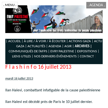
.
MENU
.
.
AGENDA
.
| ACCUEIL |
À LIRE / À VOIR / À ÉCOUTER |
ACTIONS GAZA |
ACTU
GAZA |
ACTUALITÉS |
AGENDA |
AGIR |
ARCHIVES |
COMMUNIQUÉS DE l’AFPS |
EVRY PALESTINE |
EXPOSITIONS |
LIENS UTILES |
NOS DERNIERS ÉVÉNEMENTS |
CONTACT
|
F l a s h i n f o 16 juillet 2013
mardi 16 juillet 2013
Ilan Halevi, combattant infatigable de la cause palestinienne
Ilan Halevi est décédé près de Paris le 10 juillet dernier.