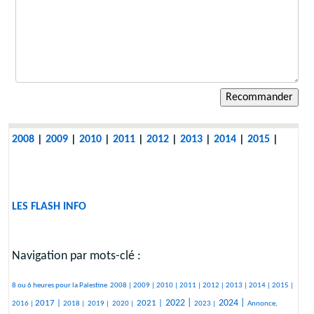
2008
|
2009
|
2010
|
2011
|
2012
|
2013
|
2014
|
2015
|
LES FLASH INFO
Navigation par mots-clé :
363/2449
227/2449
246/2449
227/2449
342/2449
283/2449
111/2449
315/2449
175/2449
328/2449
8 ou 6 heures pour la Palestine
2008 |
2009 |
2010 |
2011 |
2012 |
2013 |
2014 |
2015 |
613/2449
147/2449
75/2449
75/2449
822/2449
855/2449
371/2449
935/2449
435/2449
2022 |
2024 |
2017 |
2021 |
2016 |
2018 |
2019 |
2020 |
2023 |
Annonce,