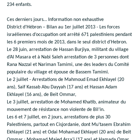
234 enfants.
Ces derniers jours… Information non exhaustive
District d’Hébron – Bilan au 1er juillet 2013 - Les forces
israéliennes d’occupation ont arrêté 671 palestiniens pendant
les 6 premiers mois de 2013, dans le seul district d’Hebron.
Le 28 juin, arrestation de Hassan Burjiya, militant du village
d’Al Masara et à Nabi Saleh arrestation de 3 personnes dont
Rana Nazzal et Nariman Tamimi, une des leaders du Comité
populaire du village et épouse de Bassem Tamimi.
Le 2 juillet - Arrestations de Mahmoud Emad Ekhlayel (20
ans), Saif Kassab Abu Dayyah (17 ans) et Hassan Adam
Ekhlayel (16 ans), de Beit Ommar,
Le 3 juillet, arrestation de Mohamed Khatib, animateur du
mouvement de résistance non violente de Bil’in.
Les 6 et 7 juillet, en 2 jours, arrestations de plus 30
Palestiniens, partout en Cisjordanie, dont Mu’tasem Ebrahim
Ekhlayel (21 ans) et Odai Mohamad Ekhlayel (20 ans) de Beit
Ommar ; Mohamad Majed Arra’i (17 ans) et Hamada Omar