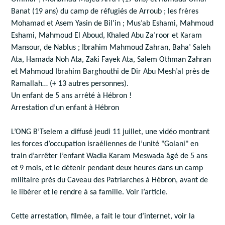
Banat (19 ans) du camp de réfugiés de Arroub ; les frères
Mohamad et Asem Yasin de Bil’in ; Mus’ab Eshami, Mahmoud
Eshami, Mahmoud El Aboud, Khaled Abu Za’roor et Karam
Mansour, de Nablus ; Ibrahim Mahmoud Zahran, Baha’ Saleh
Ata, Hamada Noh Ata, Zaki Fayek Ata, Salem Othman Zahran
et Mahmoud Ibrahim Barghouthi de Dir Abu Mesh’al près de
Ramallah… (+ 13 autres personnes).
Un enfant de 5 ans arrêté à Hébron !
Arrestation d’un enfant à Hébron
L’ONG B’Tselem a diffusé jeudi 11 juillet, une vidéo mon­trant
les forces d’occupation israé­liennes de l’unité "Golani" en
train d’arrêter l’enfant Wadia Karam Meswada âgé de 5 ans
et 9 mois, et le détenir pendant deux heures dans un camp
mili­taire près du Caveau des Patriarches à Hébron, avant de
le libérer et le rendre à sa famille. Voir l’article.
Cette arrestation, filmée, a fait le tour d’internet, voir la