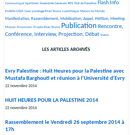
Flash Info
32/2449
21/2449
175/2449
37/2449
1341/2449
43/2449
Communiqué
Apartheid
Assemblée Générale
BDS
Etat de Palestine
288/2449
187/2449
261/2449
13/2449
1097/2449
Flottille GAZA
Gaza
jumelage Khan Younis
Ludothèque
Maison du Monde
11/2449
Manifestation, Rassemblement, Mobilisation, Appel, Pétition, Meeting
Publication
27/2449
119/2449
2449/2449
1613/2449
Rencontre,
Mission
Prisonniers
Projets Khan Younis
Conférence, Interview, Projection, Débat
11/2449
Voeux
LES ARTICLES ARCHIVÉS
Evry Palestine : Huit Heures pour la Palestine avec
Mustafa Barghouti et réunion à l’Université d’Evry
22 novembre 2014
HUIT HEURES POUR LA PALESTINE 2014
22 novembre 2014
Rassemblement le Vendredi 26 septembre 2014 à
17h