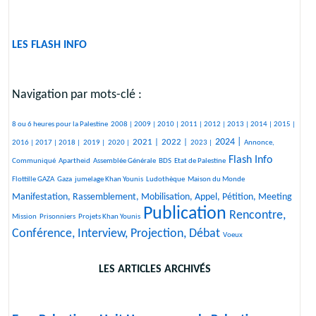
LES FLASH INFO
Navigation par mots-clé :
534/2691
80/2691
306/2691
247/2691
363/2691
301/2691
332/2691
170/2691
123/2691
370/2691
8 ou 6 heures pour la Palestine
2008 |
2009 |
2010 |
2011 |
2012 |
2013 |
2014 |
2015 |
577/2691
185/2691
112/2691
122/2691
919/2691
895/2691
406/2691
929/2691
367/2691
2024 |
2021 |
2022 |
2016 |
2017 |
2018 |
2019 |
2020 |
2023 |
Annonce,
25/2691
25/2691
188/2691
29/2691
1363/2691
56/2691
Flash Info
Communiqué
Apartheid
Assemblée Générale
BDS
Etat de Palestine
332/2691
220/2691
316/2691
24/2691
1129/2691
Flottille GAZA
Gaza
jumelage Khan Younis
Ludothèque
Maison du Monde
21/2691
Manifestation, Rassemblement, Mobilisation, Appel, Pétition, Meeting
Publication
24/2691
186/2691
2691/2691
1543/2691
Rencontre,
Mission
Prisonniers
Projets Khan Younis
Conférence, Interview, Projection, Débat
23/2691
Voeux
LES ARTICLES ARCHIVÉS