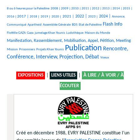
444/2417
95/2417
289/2417
240/2417
333/2417
216/2417
279/2417
158/2417
122/2417
343/2417
8 ou 6 heures pour la Palestine
2008 |
2009 |
2010 |
2011 |
2012 |
2013 |
2014 |
2015 |
557/2417
191/2417
118/2417
106/2417
772/2417
865/2417
370/2417
855/2417
318/2417
2022 |
2024 |
2017 |
2021 |
2016 |
2018 |
2019 |
2020 |
2023 |
Annonce,
22/2417
23/2417
149/2417
36/2417
1249/2417
49/2417
Flash Info
Communiqué
Apartheid
Assemblée Générale
BDS
Etat de Palestine
296/2417
215/2417
327/2417
33/2417
952/2417
Flottille GAZA
Gaza
jumelage Khan Younis
Ludothèque
Maison du Monde
29/2417
Manifestation, Rassemblement, Mobilisation, Appel, Pétition, Meeting
Publication
25/2417
172/2417
2417/2417
1498/2417
Rencontre,
Mission
Prisonniers
Projets Khan Younis
Conférence, Interview, Projection, Débat
31/2417
Voeux
|
|
À LIRE / À VOIR / À
EXPOSITIONS
LIENS UTILES
ÉCOUTER
Créé en décembre 1988, EVRY PALESTINE constitue l’un