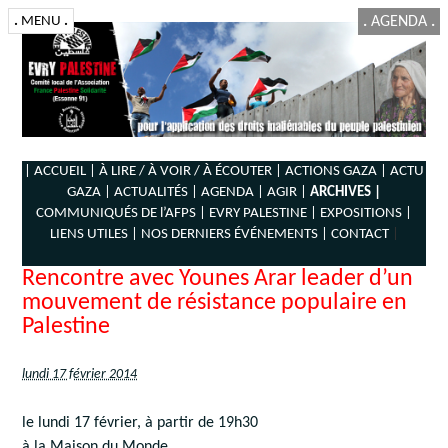
.
MENU
.
.
AGENDA
.
| ACCUEIL |
À LIRE / À VOIR / À ÉCOUTER |
ACTIONS GAZA |
ACTU
GAZA |
ACTUALITÉS |
AGENDA |
AGIR |
ARCHIVES |
COMMUNIQUÉS DE l’AFPS |
EVRY PALESTINE |
EXPOSITIONS |
LIENS UTILES |
NOS DERNIERS ÉVÉNEMENTS |
CONTACT
|
Rencontre avec Younes Arar leader d’un
mouvement de résistance populaire en
Palestine
lundi 17 février 2014
le lundi 17 février, à partir de 19h30
à la Maison du Monde