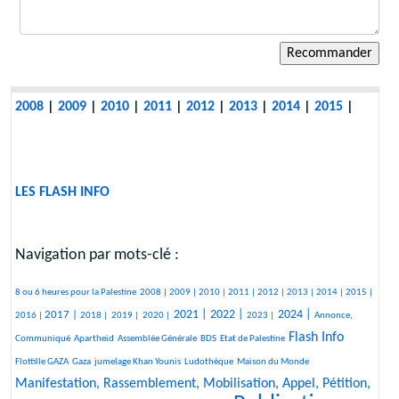
2008
|
2009
|
2010
|
2011
|
2012
|
2013
|
2014
|
2015
|
LES FLASH INFO
Navigation par mots-clé :
462/2785
212/2785
305/2785
265/2785
370/2785
347/2785
187/2785
290/2785
246/2785
438/2785
8 ou 6 heures pour la Palestine
2008 |
2009 |
2010 |
2011 |
2012 |
2013 |
2014 |
2015 |
703/2785
172/2785
88/2785
143/2785
961/2785
964/2785
476/2785
1173/2785
455/2785
2021 |
2022 |
2024 |
2017 |
2016 |
2018 |
2019 |
2020 |
2023 |
Annonce,
46/2785
25/2785
174/2785
37/2785
1504/2785
45/2785
Flash Info
Communiqué
Apartheid
Assemblée Générale
BDS
Etat de Palestine
335/2785
258/2785
409/2785
25/2785
1382/2785
Flottille GAZA
Gaza
jumelage Khan Younis
Ludothèque
Maison du Monde
Manifestation, Rassemblement, Mobilisation, Appel, Pétition,