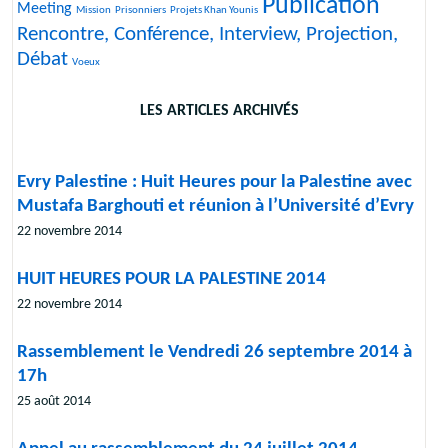
Publication
24/2785
27/2785
136/2785
2785/2785
2012/2785
Meeting
Mission
Prisonniers
Projets Khan Younis
Rencontre, Conférence, Interview, Projection,
Débat
12/2785
Voeux
LES ARTICLES ARCHIVÉS
Evry Palestine : Huit Heures pour la Palestine avec
Mustafa Barghouti et réunion à l’Université d’Evry
22 novembre 2014
HUIT HEURES POUR LA PALESTINE 2014
22 novembre 2014
Rassemblement le Vendredi 26 septembre 2014 à
17h
25 août 2014