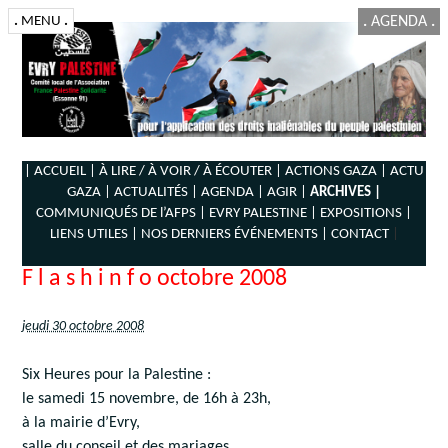
.
MENU
.
.
AGENDA
.
| ACCUEIL |
À LIRE / À VOIR / À ÉCOUTER |
ACTIONS GAZA |
ACTU
GAZA |
ACTUALITÉS |
AGENDA |
AGIR |
ARCHIVES |
COMMUNIQUÉS DE l’AFPS |
EVRY PALESTINE |
EXPOSITIONS |
LIENS UTILES |
NOS DERNIERS ÉVÉNEMENTS |
CONTACT
|
F l a s h i n f o octobre 2008
jeudi 30 octobre 2008
Six Heures pour la Palestine :
le samedi 15 novembre, de 16h à 23h,
à la mairie d’Evry,
salle du conseil et des mariages